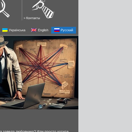
>
Контакты
Українська
English
Русский
на завела любовника? Или просто хотите