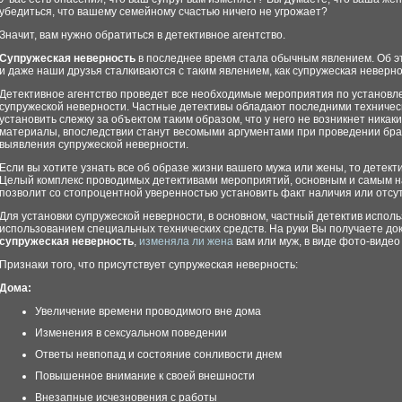
убедиться, что вашему семейному счастью ничего не угрожает?
Значит, вам нужно обратиться в детективное агентство.
Супружеская неверность
в последнее время стала обычным явлением. Об э
и даже наши друзья сталкиваются с таким явлением, как супружеская неверно
Детективное агентство проведет все необходимые мероприятия по установле
супружеской неверности. Частные детективы обладают последними техниче
установить слежку за объектом таким образом, что у него не возникнет ника
материалы, впоследствии станут весомыми аргументами при проведении бра
выявления супружеской неверности.
Если вы хотите узнать все об образе жизни вашего мужа или жены, то детекти
Целый комплекс проводимых детективами мероприятий, основным и самым н
позволит со стопроцентной уверенностью установить факт наличия или отсу
Для установки супружеской неверности, в основном, частный детектив испол
использованием специальных технических средств. На руки Вы получаете док
супружеская неверность
,
изменяла ли жена
вам или муж, в виде фото-видео
Признаки того, что присутствует супружеская неверность:
Дома:
Увеличение времени проводимого вне дома
Изменения в сексуальном поведении
Ответы невпопад и состояние сонливости днем
Повышенное внимание к своей внешности
Внезапные исчезновения с работы