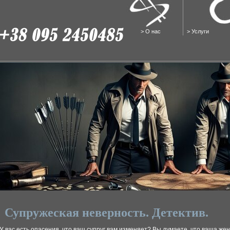
>
О нас
>
Услуги
Супружеская неверность. Детектив.
У вас есть опасения, что ваш супруг вам изменяет? Вы думаете, что ваша же