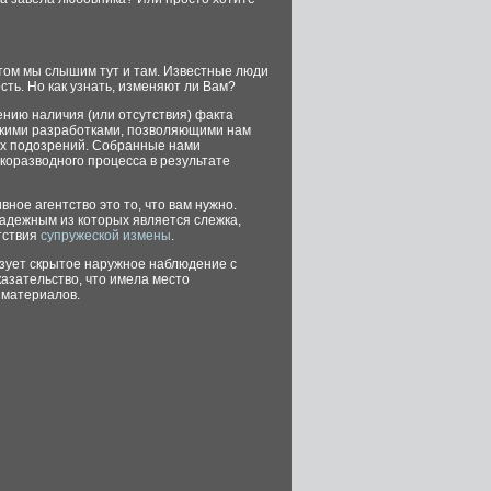
том мы слышим тут и там. Известные люди
сть. Но как узнать, изменяют ли Вам?
нию наличия (или отсутствия) факта
скими разработками, позволяющими нам
ких подозрений. Собранные нами
коразводного процесса в результате
вное агентство это то, что вам нужно.
адежным из которых является слежка,
тствия
супружеской измены
.
ьзует скрытое наружное наблюдение с
азательство, что имела место
 материалов.