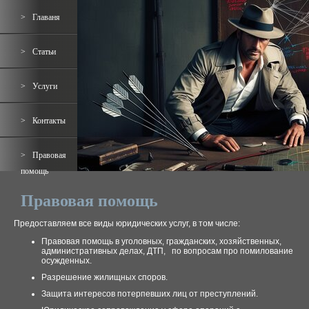
Главаня
Статьи
Услуги
Контакты
Правовая
помощь
Правовая помощь
Предоставляем все виды юридических услуг, в том числе:
Правовая помощь в уголовных, гражданских, хозяйственных,
административных делах, ДТП, по вопросам про помилование
осужденных.
Разрешение жилищных споров.
Защита интересов потерпевших лиц от преступлений.