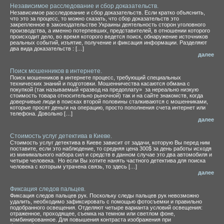
Независимое расследование и сбор доказательств.
Независимое расследование и сбор доказательств. Если кратко объяснить,
что это за процесс, то можно сказать, что сбор доказательств это
закрепленное в законодательстве Украины деятельность сторон уголовного
производства, а именно потерпевших, представителей, в отношении которого
происходит дело, во время которого ведется поиск, обнаружение источников
реальных событий, изъятие, получение и фиксация информации. Разделяют
два вида доказательств : […]
далее
Поиск мошенников в интернете.
Поиск мошенников в интернете процесс, требующий специальных
технических знаний и подготовки. Мошенничества касаются обмана с
покупкой (так называемый «развод на предоплату» за нереально низкую
стоимость товара относительно рыночной) так и на сайте знакомств, когда
доверчивые люди в поисках второй половины сталкиваются с мошенниками,
которые просят деньги на операцию, просто пополнения счета интернет или
телефона. Довольно […]
далее
Стоимость услуг детектива в Киеве.
Стоимость услуг детектива в Киеве зависит от задачи, которую Вы перед ним
поставите, если это наблюдение, то средняя цена 300$ за день работы исходя
из минимального набора сил и средств в данном случае это два автомобиля и
четыре человека. Но если Вы хотите нанять частного детектива для поиска
человека с которым утрачена связь, то здесь […]
далее
Фиксация следов пальцев.
Фиксация следов пальцев рук. Поскольку следы пальцев рук невозможно
удалить, необходимо зафиксировать с помощью фотосъемки и правильно
подобранного освещения. Отделяют четыре варианта условий освещения:
отраженное, проходящее, съемка на темном или светлом фоне,
комбинированное. Для повышения контраста изображения при