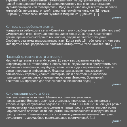
Украине. В век современных технологий понятие 3Д прочно закрепилось в
нашей повседневной жизни. 3Д ассоциируется у нас с кинематографом,
мультипликацией или фотографией. Вряд ли сейчас найдется такой человек,
который бы не слышал о такой технологической новинке, как 3Д печать.
Широко 3Д технологии используются в медицине: 3Д печать […]
далее
Контроль за ребенком в сети.
Контроль за ребенком в сети. «Синий кит» или «разбуди меня в 4:20», что это?
Смертельная игра, берущая свое начало в конце 2016 года. В настоящее
время, время компьютерных технологий, людям не хватает общения.
Особенно эта тема знакома подросткам. Когда тебе 15, тебе кажется, что весь
мир против тебя, родители не являются авторитетом, тебе кажется, что […]
далее
Частный детектив в сети интернет
Частный детектив в сети Интернет. 21 век – век развития новейших
информационных технологий. Современных людей сложно представить без
мобильных телефонов, ноутбуков, планшетов и др. современных средств
связи и передачи информации. Люди начали активно пользоваться
банковскими картами, хранить информацию и электронные носители,
проводить финансовые операции через сеть Интернет. Всемирный
электронный прогресс дал толчок появлению нового вида […]
далее
Консультации юриста Киев.
Консультации юриста Киев. Мнение про заочное уголовное
производство. Вопрос с заочным уголовным производством появился в
Уголовно Процессуальном Кодексе с 07.10.2014 г. № 1689-VII в ней идет речь о
неминуемости наказания за отдельные виды преступления вопреки основ
национальной безопасности, общественной безопасности и коррупционные
преступления . Главный смысл в этой законодательной новелле это право
осуществлять досудебное расследование преступлений, […]
далее