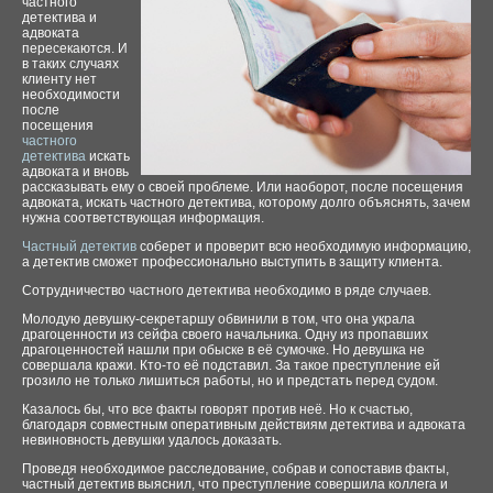
частного
детектива и
адвоката
пересекаются. И
в таких случаях
клиенту нет
необходимости
после
посещения
частного
детектива
искать
адвоката и вновь
рассказывать ему о своей проблеме. Или наоборот, после посещения
адвоката, искать частного детектива, которому долго объяснять, зачем
нужна соответствующая информация.
Частный детектив
соберет и проверит всю необходимую информацию,
а детектив сможет профессионально выступить в защиту клиента.
Сотрудничество частного детектива необходимо в ряде случаев.
Молодую девушку-секретаршу обвинили в том, что она украла
драгоценности из сейфа своего начальника. Одну из пропавших
драгоценностей нашли при обыске в её сумочке. Но девушка не
совершала кражи. Кто-то её подставил. За такое преступление ей
грозило не только лишиться работы, но и предстать перед судом.
Казалось бы, что все факты говорят против неё. Но к счастью,
благодаря совместным оперативным действиям детектива и адвоката
невиновность девушки удалось доказать.
Проведя необходимое расследование, собрав и сопоставив факты,
частный детектив выяснил, что преступление совершила коллега и