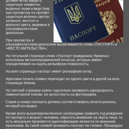
должен четко увидеть
защитные элементы:
водяные знаки в виде букв,
при просмотре на просвет
защитные волокна светло-
зеленого, желтого и
красного цвета, видимые в
ультрафиолетовом
диапазоне.
При просмотре в
ультрафиолетовом диапазоне высвечиваются слова «ПАСПОРТ» и
«МЕСТО ЖИТЕЛЬСТВА»;
На титульной странице слова «Паспорт гражданина Украины»
исполнены металлографической печатью, которые имеют
определяемую на ощупь рельефную поверхность;
На всех страницах паспорт имеет рельефную сетку;
Ирисовая печать плавно переходит из одного цвета в другой на всех
страницах бланка.
На третьей странице нужно тщательно проверить однородность
ламинаторной пленки, ее целостность на фотографии.
Серия и номер паспорта должны соответствовать печати региона,
который его выдал.
Кроме всего вышеперечисленного необходимо сравнить год рождения
по паспорту и возраст человека, обратить внимание на черты лица: то
есть визуально произвести идентификацию личности по внешним
признакам. За такой схемой проверить паспорт не сложно. Процедура