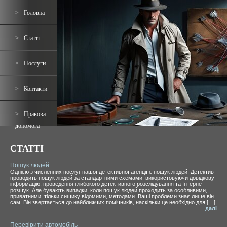
Головна
Статті
Послуги
Контакти
Правова
допомога
СТАТТІ
Пошук людей
Однією з численних послуг нашої детективної агенції є пошук людей. Детектив
проводить пошук людей за стандартними схемами: використовуючи довідкову
інформацію, проведення глибокого детективного розслідування та Інтернет-
розшук. Але бувають випадки, коли пошук людей проходить за особливими,
приватними, тільки сищику відомими, методами. Ваші проблеми знає лише він
сам. Він звертається до найближчих помічників, наскільки це необхідно для […]
далі
Перевірити автомобіль