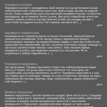
перевірити паспорт
Перевірити паспорт у громадянина, який звертається до детективної агенції,
зобов’язаний кожен співробітник агентства, який укладає договір на надання
послуг. Кожен співробітник агентства навчений перевірити паспорт за простою
процедурою, що не вимагає багато зусиль. Для цього співробітник агентства
повинен уважно оглянути паспорт фізичної особи, яка укладає договір із
агентством на надання послуги. На сторінках паспорта він […]
далі
перевірити співробітника
Незважаючи на стрімкий розвиток сучасних технологій, людський фактор
залишається незамінним. Успіх заходу, бізнесу, виробничого процесу
безпосередньо залежить від професіоналізму кадрів, а також від особистісних
характеристик співробітників, від того, наскільки згуртовано працює команда та
настільки сумлінно кожен виконує свою роботу. Тому питання підбору
кандидатів на роботу для керівника залишається актуальним. Як не
помилитися у виборі співробітника, […]
далі
Перевірити нерухомість
Час кризи минає. Продаж нерухомості знову стає найпопулярнішим видом
бізнесу в Україні. На цьому фоні стали з’являтися і не чесні ділки, які
шахрайським способом заробляють на життя. Перевірити нерухомість у наш
час справа просто необхідна. Нерідко на слуху історії коли, поїхавши на море і,
залишивши без нагляду квартиру, люди, повертаючись, додому виявляли в
себе будинки […]
далі
Виявити порушення
Виявити порушення у системі торгівлі не складно. Вони часто-густо. Складніше
створити умови для їх зникнення: належний облік, охорона майна, ефективний
контроль за використанням матеріальних цінностей із залученням
громадськості. Порушення, недобросовісними людьми за таких умов
зводяться до мінімуму. Контролюючі органи за такої постановки питання