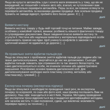
Якщо ви купуєте автомобіль з рук і хочете мати впевненість у тому, що він не
викрадений, не «пошитий» з кількох авто або, взагалі, не «утопленник» вам
потрібно ретельно перевірити автомобіль. Перш за все, ви повинні оглянути та
перевірити автомобіль за вказаними даними продавця. Але оскільки продавці
бувають не завжди відверті, пробийте його базою даних. Є […]
далі
Виявити нестачу
Виявити нестачу товару у будь-якій торговій точці не питання. Майже завжди,
особливо у комісійній торгівлі, виникає розбіжність кількості фактичного товару
із супровідними документами. Ваше завдання вчасно виявити нестачу та
усунути її. Нестача або надлишки виявлені у матеріально відповідальної особи
спричиняють правові наслідки. Щоб уникнути конфліктів із законом і в
критичний момент не вдаватися до дорогих […]
далі
Як правильно зняти відбитки пальців рук
Якщо ви зіткнулися з проблемою зняття відбитків пальців рук людини або так
зване дактилоскопування, звертайтеся до нас ми допоможемо. Сьогодні
відбитки пальців знімають при отриманні віз та так званого біопаспорта, так
само дактилоскопуються особи, які вчинили злочини або адміністративне
порушення. Розглянемо основні правила дактилоскопії осіб. Для
дактилоскопування необхідно мати пластинку (скляну, металеву або
пластмасову), гумовий […]
далі
Експертиза почерку (експертиза підпису)
Якщо ви зіткнулися з необхідністю проведення такої речі, як експертиза
почерку по ксерокопії, по скан або фото копії, наші фахівці поспішають Вам на
допомогу. Наш офіс знаходиться в місті Київ, Україна. Методика проведення
цієї експертизи трохи відрізняється від стандартної ідентифікаційної методики,
але загалом містить ті самі положення, єдине, що виключає можливість
перевірки підпису на технічне […]
далі