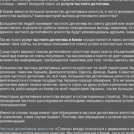
столица – имеет большой спрос на
услуги частного детектива
.
В Киеве имеется большое количество детективных агентств, и часто возникае
агентство выбрать? Каков критерий выбора детективного агентства?
Большинство людей нанимают частного детектива по совету друзей или зна
качественно, и результат работы принес определенные выгоды заказчику, то 
данного частного детективного агентства будут рекомендованы друзьям, зна
Так же поиск
услуг частного детектива в Киеве
осуществляется через интерн
имеют свои сайты, на которых описывается спектр услуги и контактные телеф
Существует вариант поиска детективного агентства через газеты объявлений
такой вид поиска не очень популярен, так как реклама в газете не дает никак
количества информации, требующегося заказчику для того, чтобы сделать св
Большинство частных детективных агентств работает по всей территории Укр
регионах, таких как Харьков, Днепропетровск, Одесса, Донецк, Львов, Севаст
услуги частного детектива, но, всё таки, большинство детективных агентств о
деятельности в столице государства Украина гораздо обширнее. Это не значит
детектива имеют низкое качество, просто спрос на даны услуги в регионах м
агентств, работающих из Киева по всей территории Украины, так же большая.
Некоторые детективные агентства входят в состав охранных структур. Это важ
проведения частного расследования необходимо оказывать охранные услуги 
телохранителя.
Имеются случаи, когда клиент при обращении в частное детективное агентст
К сожалению, такие случаи бывают. Поэтому, при обращении к услугам частно
рекомендации.
Частное детективное агентство
«Стрела» всегда относиться с уважением к св
детективные услуги высшего качества. Мы работаем как в Киеве, так и по всей