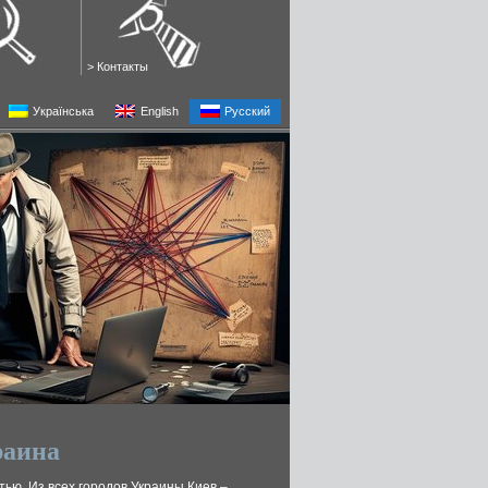
>
Контакты
Українська
English
Русский
раина
тью. Из всех городов Украины Киев –