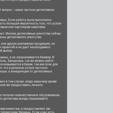
т вопрос – какое частное детективное
комых. Если работа была выполнена
есть большая вероятность того, что услуги
комым или партнерам заказчика.
ет. Многие детективные агентства сейчас
оны детективного агентства.
 или другую рекламную продукцию, но
их гарантий и не дает необходимого
ой выбор.
аины, а не ограничивается Киевом. В
ополь, Запорожье, так же можно найти
босновываются в Киеве, так как поле для
, что в регионах услуги частного
еньше, а конкуренция от детективных
но в том случае, когда заказчику кроме
или же предоставить личного
во получал некачественное обслуживание.
го детектива всегда спрашивайте
оим клиентам, и предоставляет им
 территории Украины. Если у вас есть